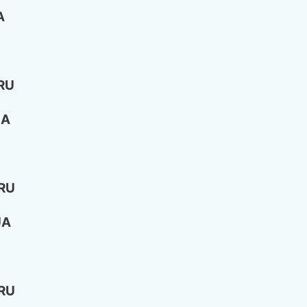
A
RU
UA
 RU
UA
 RU